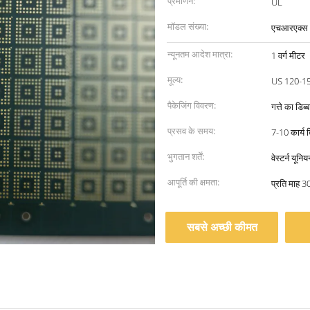
प्रमाणन:
UL
मॉडल संख्या:
एचआरएक्स
न्यूनतम आदेश मात्रा:
1 वर्ग मीटर
मूल्य:
US 120-1
पैकेजिंग विवरण:
गत्ते का डिब
प्रसव के समय:
7-10 कार्य 
भुगतान शर्तें:
वेस्टर्न यूनि
आपूर्ति की क्षमता:
प्रति माह 3
सबसे अच्छी कीमत