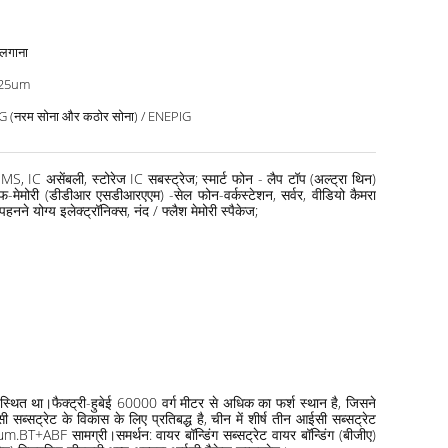
ू लगाना
/25um
G (नरम सोना और कठोर सोना) / ENEPIG
 IC असेंबली, स्टोरेज IC सबस्ट्रेज; स्मार्ट फोन - लैप टॉप (अल्ट्रा थिन)
फ-मेमोरी (डीडीआर एसडीआरएएम) -सेल फोन-वर्कस्टेशन, सर्वर, वीडियो कैमरा
ने योग्य इलेक्ट्रॉनिक्स, नंद / फ्लैश मेमोरी स्पैकेज;
स्थित था।फैक्ट्री-हुबेई 60000 वर्ग मीटर से अधिक का फर्श स्थान है, जिसने
्सट्रेट के विकास के लिए प्रतिबद्ध है, चीन में शीर्ष तीन आईसी सब्सट्रेट
m.BT+ABF सामग्री।समर्थन: वायर बॉन्डिंग सब्सट्रेट वायर बॉन्डिंग (बीजीए)