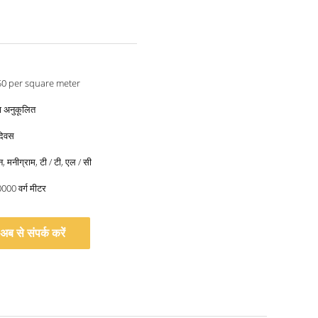
50 per square meter
्बा अनुकूलित
दिवस
यन, मनीग्राम, टी / टी, एल / सी
0000 वर्ग मीटर
अब से संपर्क करें