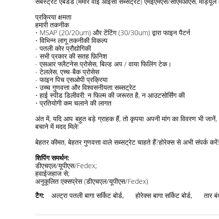
सबस्ट्रेट एंबेडेड (मेमोर वाई आईसी सब्सट्रेट) एमईएमएस/सीएमओएस, मॉड्य
प्रक्रिया क्षमता
हमारी तकनीक
• MSAP (20/20um) और टेंटिंग (30/30um) द्वारा फाइन पैटर्न
• विभिन्न लागू तकनीकी विकल्प
- पतली कोर प्रौद्योगिकी
- सभी प्रकार की सतह फ़िनिश
- एसआर फ्लैटनेस प्रोसेस, बिल्ड अप / वाया फिलिंग टेक।
- टेललेस, एच्च-बैक प्रोसेस
- फाइन पिच एसओपी प्रक्रिया
• उच्च गुणवत्ता और विश्वसनीयता सब्सट्रेट
• हाई स्पीड डिलीवरी: न फिल्म की जरूरत है, न आउटसोर्सिंग की
• प्रतियोगी कम चलाने की लागत
अंत में, यदि आप बहुत बड़े ग्राहक हैं, तो कृपया अपनी मांग का विवरण भ
बचाने में मदद मिले!
बेहतर कीमत, बेहतर गुणवत्ता वाले सब्सट्रेट चाहते हैं?होरेक्स से अभी संपर्क करें!
शिपिंग समर्थन:
डीएचएल/यूपीएस/Fedex;
हवाईजहाज से;
अनुकूलित एक्सप्रेस (डीएचएल/यूपीएस/Fedex)
टैग:
अल्ट्रा पतली बागा सर्किट बोर्ड
,
होरेक्स बागा सर्किट बोर्ड
,
तार बं