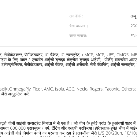
तकनीकी:
तम्ब
रेखा कल्पना।:
25
सतह समाप्त:
ENI
केज, सेमीकंडक्टर, सेमीकंडक्टर, IC पैकेज, IC सब्सट्रेट, uMCP, MCP, UFS, CMOS, MEMS,
क डिवाइस के लिए पावर / एनालॉग आईसी ड्राइव-कंट्रोल ड्राइव आईसी; -पीडीए-वायरलेस आरए
इलेक्ट्रॉनिक्स; सेमीकंडक्टर, आईसी पैकेज, आईसी असेंबली, सेमी पैकेजिंग, आईसी सब्सट्रेट, पहन
 mitsuiseiki,OhmegaPly, Ticer, AMC, Isola, AGC, Neclo, Rogers, Taconic, Others;
जैसे अनुकूलित करें;
चीनी आईसी सब्सट्रेट निर्माता में से एक है। जो चीन के हुबेई प्रांत के हुआंगशी शहर में 
 600,000 एसक्यूएम / वर्ष, टेंटिंग और एसएपी प्रक्रिया।होरेक्सएस-हुबेई चीन में आईसी सब
 स्तरीय आईसी बोर्ड निर्माता बनने का प्रयास कर रहा है।तकनीक जैसे L/S 20/20un, 10/10u