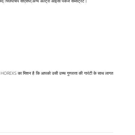
) फ्लिपचिप सीएसपी;अन्य अल्ट्रा आईसी पैकेज सब्सट्रेट।
ै! HOREXS का मिशन है कि आपको उसी उच्च गुणवत्ता की गारंटी के साथ लागत