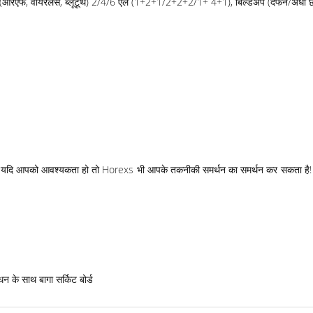
ूल (आरएफ, वायरलेस, ब्लूटूथ) 2/4/6 एल (1+2+1/2+2+2/1+ 4+1), बिल्डअप (दफन/अंधा छेद
ी जानें, यदि आपको आवश्यकता हो तो Horexs भी आपके तकनीकी समर्थन का समर्थन कर सकता ह
धन के साथ बागा सर्किट बोर्ड