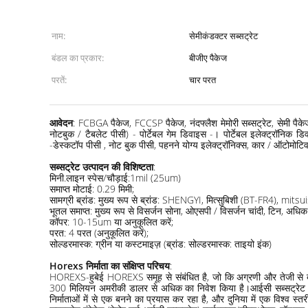
नाम:
सेमीकंडक्टर सब्सट्रेट
बंडल का प्रकार:
बीजीए पैकेज
परतें:
चार परत
आवेदन
: FCBGA पैकेज, FCCSP पैकेज, नंदफ्लैश मेमोरी सब्सट्रेट, सेमी पै
नोटबुक / टैबलेट पीसी) - पोर्टेबल गेम डिवाइस -। पोर्टेबल इलेक्ट्रॉनि
-डेस्कटॉप पीसी , नोट बुक पीसी, पहनने योग्य इलेक्ट्रॉनिक्स, कार / ऑटोमोटिव 
सब्सट्रेट उत्पादन की विशिष्टता
:
मिनी.लाइन स्पेस/चौड़ाई:1mil (25um)
समाप्त मोटाई: 0.29 मिमी;
सामग्री ब्रांड: मुख्य रूप से ब्रांड: SHENGYI, मित्सुबिशी (BT-FR4),
भूतल समाप्त: मुख्य रूप से विसर्जन सोना, ओएसपी / विसर्जन चांदी, टिन, अधिक 
कॉपर: 10-15um या अनुकूलित करें;
परत: 4 परत (अनुकूलित करें);
सोल्डरमास्क: ग्रीन या कस्टमाइज़ (ब्रांड: सोल्डरमास्क: ताइयो इंक)
Horexs निर्माता का संक्षिप्त परिचय
:
HOREXS-हुबेई HOREXS समूह से संबंधित है, जो कि अग्रणी और तेजी से बढ़ते 
300 मिलियन अमरीकी डालर से अधिक का निवेश किया है।आईसी सब्सट्रेट क्षमता
निर्माताओं में से एक बनने का प्रयास कर रहा है, और दुनिया में एक विश्व