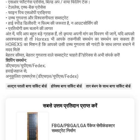
- एसआर फ्लैटनेस प्रोसेस, बिल्ड अप / वाया फिलिंग टेक।
- टेललेस, एच्च-बैक प्रोसेस
- फाइन पिच एसओपी प्रक्रिया
• उच्च गुणवत्ता और विश्वसनीयता सब्सट्रेट
• हाई स्पीड डिलीवरी: न फिल्म की जरूरत है, न आउटसोर्सिंग की
• प्रतियोगी कम चलाने की लागत
अंत में, यदि आप बहुत बड़े ग्राहक हैं, तो कृपया अपनी मांग का विवरण भी जानें, यदि आपको
आवश्यकता हो तो Horexs भी आपके तकनीकी समर्थन का समर्थन कर सकता है!
HOREXS का मिशन है कि आपको उसी उच्च गुणवत्ता की गारंटी के साथ लागत बचाने में
मदद मिले!
बेहतर कीमत, बेहतर गुणवत्ता वाले सब्सट्रेट चाहते हैं?होरेक्स से अभी संपर्क करें!
शिपिंग समर्थन:
डीएचएल/यूपीएस/Fedex;
हवाईजहाज से;
अनुकूलित एक्सप्रेस (डीएचएल/यूपीएस/Fedex)
अल्ट्रा पतली बागा सर्किट बोर्ड
होरेक्स बागा सर्किट बोर्ड
तार बंधन के साथ बागा सर्किट बोर्ड
सबसे उत्तम प्रतिदान प्राप्त करें
FBGA/PBGA/LGA पैकेज सेमीकंडक्टर
सब्सट्रेट निर्माण