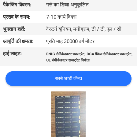
पैकेजिंग विवरण:
गत्ते का डिब्बा अनुकूलित
गुणवत्ता
नियंत्रण
प्रसव के समय:
7-10 कार्य दिवस
भुगतान शर्तें:
वेस्टर्न यूनियन, मनीग्राम, टी / टी, एल / सी
संपर्क
आपूर्ति की क्षमता:
प्रति माह 30000 वर्ग मीटर
करें
हाई लाइट:
,
,
ENIG सेमीकंडक्टर सबस्ट्रेट
BGA पैकेज सेमीकंडक्टर सबस्ट्रेट
UL सेमीकंडक्टर सब्सट्रेट निर्माता
समाचार
सबसे अच्छी कीमत
एक
उद्धरण
की
विनती
करे