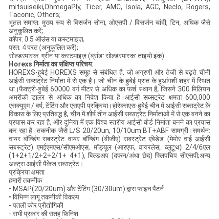
mitsuiseiki,OhmegaPly, Ticer, AMC, Isola, AGC, Neclo, Rogers,
Taconic, Others;
भूतल समाप्त: मुख्य रूप से विसर्जन सोना, ओएसपी / विसर्जन चांदी, टिन, अधिक जैसे
अनुकूलित करें;
कॉपर: 0.5 ऑउंस या कस्टमाइज़;
परत: 4 परत (अनुकूलित करें);
सोल्डरमास्क: ग्रीन या कस्टमाइज़ (ब्रांड: सोल्डरमास्क: ताइयो इंक)
Horexs निर्माता का संक्षिप्त परिचय
:
HOREXS-हुबेई HOREXS समूह से संबंधित है, जो अग्रणी और तेजी से बढ़ते चीनी
आईसी सब्सट्रेट निर्माता में से एक है। जो चीन के हुबेई प्रांत के हुआंगशी शहर में स्थित
था।फैक्ट्री-हुबेई 60000 वर्ग मीटर से अधिक का फर्श स्थान है, जिसने 300 मिलियन
अमरीकी डालर से अधिक का निवेश किया है।आईसी सब्सट्रेट क्षमता 600,000
एसक्यूएम / वर्ष, टेंटिंग और एसएपी प्रक्रिया।होरेक्सएस-हुबेई चीन में आईसी सब्सट्रेट के
विकास के लिए प्रतिबद्ध है, चीन में शीर्ष तीन आईसी सब्सट्रेट निर्माताओं में से एक बनने का
प्रयास कर रहा है, और दुनिया में एक विश्व स्तरीय आईसी बोर्ड निर्माता बनने का प्रयास
कर रहा है।तकनीक जैसे L/S 20/20un, 10/10um.BT+ABF सामग्री।समर्थन:
वायर बॉन्डिंग सबस्ट्रेट वायर बॉन्डिंग (बीजीए) सबस्ट्रेट एंबेडेड (मेमोर वाई आईसी
सबस्ट्रेट) एमईएमएस/सीएमओएस, मॉड्यूल (आरएफ, वायरलेस, ब्लूटूथ) 2/4/6एल
(1+2+1/2+2+2/1+ 4+1), बिल्डअप (दफन/अंधा छेद) फ्लिपचिप सीएसपी;अन्य
अल्ट्रा आईसी पैकेज सब्सट्रेट।
प्रक्रिया क्षमता
हमारी तकनीक
• MSAP(20/20um) और टेंटिंग (30/30um) द्वारा फाइन पैटर्न
• विभिन्न लागू तकनीकी विकल्प
- पतली कोर प्रौद्योगिकी
- सभी प्रकार की सतह फ़िनिश