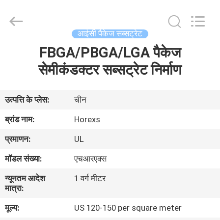
HongRuiXing
(Hubei)
Electronics
Co.,Ltd..
All
आईसी पैकेज सब्सट्रेट
Rights
Reserved.
FBGA/PBGA/LGA पैकेज
घर
सेमीकंडक्टर सब्सट्रेट निर्माण
उत्पादों
उत्पत्ति के प्लेस:
चीन
हमारे
ब्रांड नाम:
Horexs
बारे
प्रमाणन:
UL
में
मॉडल संख्या:
एचआरएक्स
न्यूनतम आदेश
1 वर्ग मीटर
कारखाना
मात्रा:
भ्रमण
मूल्य:
US 120-150 per square meter