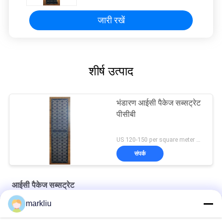
जारी रखें
शीर्ष उत्पाद
भंडारण आईसी पैकेज सब्सट्रेट
पीसीबी
US 120-150 per square meter MOQ:1 वर्ग मीटर
संपर्क
आईसी पैकेज सब्सट्रेट
markliu
हिताची ब्रांड बीटी सामग्री सब्सट्रेट निर्माण