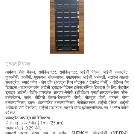
साइटमैप
PRIVACY
POLICY
उत्पाद विवरण
आवेदन
: सेमी पैकेज, सेमीकंडक्टर, सेमीकंडक्टर, आईसी पैकेज, आईसी सब्सट्रेट,
यूएमसीपी, एमसीपी, यूएफएस, सीएमओएस, एमईएमएस, आईसी असेंबली, स्टोरेज आईसी
सबस्ट्रेज; स्मार्ट फोन - लैप टॉप (अल्ट्रा थिन नोटबुक / टैबलेट पीसी) - पोर्टेबल गेम
डिवाइस -पावर/एनालॉग आईसी ड्राइव-पोर्टेबल इलेक्ट्रॉनिक डिवाइस के लिए कंट्रोल
ड्राइव आईसी;-पीडीए-वायरलेस आरएफ-मेमोरी (डीडीआर एसडीआरएएम)-सेल फोन-
वर्कस्टेशन, सर्वर, वीडियो कैमरा-डेस्कटॉप पीसी, नोटबुक पीसी, पहनने योग्य
इलेक्ट्रॉनिक्स, कार/ ऑटोमोटिव इलेक्ट्रॉनिक्स; सेमीकंडक्टर, आईसी पैकेज, आईसी
असेंबली, सेमी पैकेजिंग, आईसी सब्सट्रेट, पहनने योग्य इलेक्ट्रॉनिक्स, नंद / फ्लैश मेमोरी
स्पैकेज;
सब्सट्रेट उत्पादन की विशिष्टता
:
मिनी.लाइन स्पेस/चौड़ाई:1mil (25um)
समाप्त मोटाई: 0.29 मिमी;
सामग्री ब्रांड: मुख्य रूप से ब्रांड: SHENGYI, मित्सुबिशी (BT-FR4),