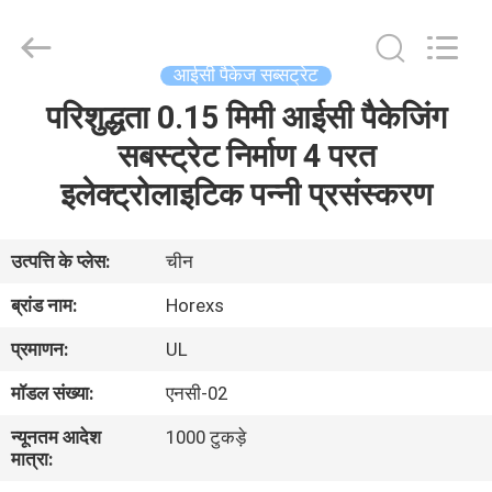
HongRuiXing
(Hubei)
Electronics
Co.,Ltd..
All
आईसी पैकेज सब्सट्रेट
Rights
Reserved.
परिशुद्धता 0.15 मिमी आईसी पैकेजिंग
घर
सबस्ट्रेट निर्माण 4 परत
उत्पादों
इलेक्ट्रोलाइटिक पन्नी प्रसंस्करण
हमारे
उत्पत्ति के प्लेस:
चीन
बारे
ब्रांड नाम:
Horexs
में
प्रमाणन:
UL
मॉडल संख्या:
एनसी-02
कारखाना
न्यूनतम आदेश
1000 टुकड़े
भ्रमण
मात्रा: