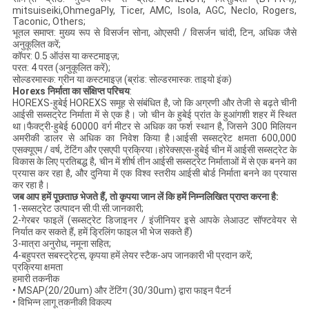
mitsuiseiki,OhmegaPly, Ticer, AMC, Isola, AGC, Neclo, Rogers,
Taconic, Others;
भूतल समाप्त: मुख्य रूप से विसर्जन सोना, ओएसपी / विसर्जन चांदी, टिन, अधिक जैसे
अनुकूलित करें;
कॉपर: 0.5 ऑउंस या कस्टमाइज़;
परत: 4 परत (अनुकूलित करें);
सोल्डरमास्क: ग्रीन या कस्टमाइज़ (ब्रांड: सोल्डरमास्क: ताइयो इंक)
Horexs निर्माता का संक्षिप्त परिचय
:
HOREXS-हुबेई HOREXS समूह से संबंधित है, जो कि अग्रणी और तेजी से बढ़ते चीनी
आईसी सब्सट्रेट निर्माता में से एक है। जो चीन के हुबेई प्रांत के हुआंगशी शहर में स्थित
था।फैक्ट्री-हुबेई 60000 वर्ग मीटर से अधिक का फर्श स्थान है, जिसने 300 मिलियन
अमरीकी डालर से अधिक का निवेश किया है।आईसी सब्सट्रेट क्षमता 600,000
एसक्यूएम / वर्ष, टेंटिंग और एसएपी प्रक्रिया।होरेक्सएस-हुबेई चीन में आईसी सब्सट्रेट के
विकास के लिए प्रतिबद्ध है, चीन में शीर्ष तीन आईसी सब्सट्रेट निर्माताओं में से एक बनने का
प्रयास कर रहा है, और दुनिया में एक विश्व स्तरीय आईसी बोर्ड निर्माता बनने का प्रयास
कर रहा है।
जब आप हमें पूछताछ भेजते हैं, तो कृपया जान लें कि हमें निम्नलिखित प्राप्त करना है:
1-सब्सट्रेट उत्पादन सी.पी.सी.जानकारी;
2-गेरबर फाइलें (सब्सट्रेट डिजाइनर / इंजीनियर इसे आपके लेआउट सॉफ्टवेयर से
निर्यात कर सकते हैं, हमें ड्रिलिंग फाइल भी भेज सकते हैं)
3-मात्रा अनुरोध, नमूना सहित;
4-बहुपरत सबस्ट्रेट्स, कृपया हमें लेयर स्टैक-अप जानकारी भी प्रदान करें;
प्रक्रिया क्षमता
हमारी तकनीक
• MSAP(20/20um) और टेंटिंग (30/30um) द्वारा फाइन पैटर्न
• विभिन्न लागू तकनीकी विकल्प