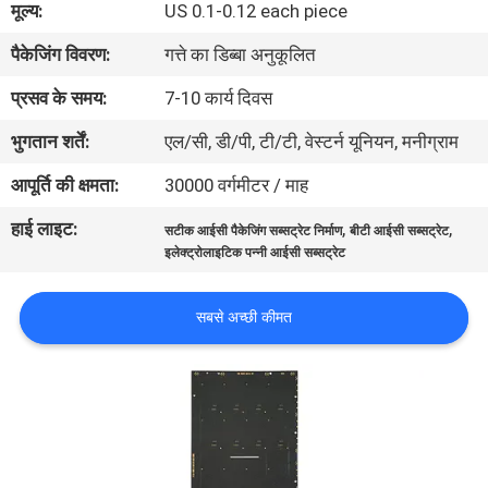
मूल्य:
US 0.1-0.12 each piece
गुणवत्ता
पैकेजिंग विवरण:
गत्ते का डिब्बा अनुकूलित
नियंत्रण
प्रसव के समय:
7-10 कार्य दिवस
संपर्क
भुगतान शर्तें:
एल/सी, डी/पी, टी/टी, वेस्टर्न यूनियन, मनीग्राम
करें
आपूर्ति की क्षमता:
30000 वर्गमीटर / माह
हाई लाइट:
,
,
सटीक आईसी पैकेजिंग सब्सट्रेट निर्माण
बीटी आईसी सब्सट्रेट
समाचार
इलेक्ट्रोलाइटिक पन्नी आईसी सब्सट्रेट
एक
सबसे अच्छी कीमत
उद्धरण
की
विनती
करे