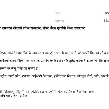
खत्म:
नरम
एल/एस:
35/
ट
उपकरण सीएसपी पैकेज सब्सट्रेट
सॉफ्ट गोल्ड एमसीपी पैकेज सब्सट्रेट
,
,
ी सीएसपी माउंटिंग तकनीक के साथ पतले सब्सट्रेट पर लंबवत रूप से कई पतली चिप को स्टैक 
 प्लास्टिक-टाइप मोल्डिंग कंपाउंड का उपयोग करके इसे इनकैप्सुलेट करना है, इसके विपरीत 
पकरणों पर लागू किया जा सकता है।
सट्रेट, स्मार्ट फोन, टैबलेट, आईओटी डिवाइस, इंफोटेनमेंट सिस्टम, नोटबुक पीसी, आदि, आईसी
्सुबिशी, OhmegaPly, Ticer, AMC, इसोला, AGC, Neclo, रोजर्स, टैकोनिक, अन्य;
र्जन चांदी, टिन, अधिक;