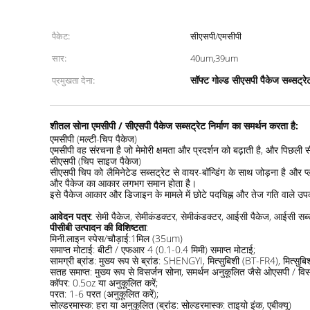
पैकेट:
सीएसपी/एमसीपी
सार:
40um,39um
सॉफ्ट गोल्ड सीएसपी पैकेज सब्सट्रे
प्रमुखता देना:
शीतल सोना एमसीपी / सीएसपी पैकेज सब्सट्रेट निर्माण का समर्थन करता है:
एमसीपी (मल्टी-चिप पैकेज)
एमसीपी वह संरचना है जो मेमोरी क्षमता और प्रदर्शन को बढ़ाती है, और पिछल
सीएसपी (चिप साइज पैकेज)
सीएसपी चिप को लैमिनेटेड सब्सट्रेट से वायर-बॉन्डिंग के साथ जोड़ना है और
और पैकेज का आकार लगभग समान होता है।
इसे पैकेज आकार और डिजाइन के मामले में छोटे पदचिह्न और तेज गति वाले उ
आवेदन पत्र
: सेमी पैकेज, सेमीकंडक्टर, सेमीकंडक्टर, आईसी पैकेज, आईसी सब्
पीसीबी उत्पादन की विशिष्टता
:
मिनी.लाइन स्पेस/चौड़ाई:1मिल (35um)
समाप्त मोटाई: बीटी / एफआर 4 (0.1-0.4 मिमी) समाप्त मोटाई;
सामग्री ब्रांड: मुख्य रूप से ब्रांड: SHENGYI, मित्सुबिशी (BT-FR4), मित
सतह समाप्त: मुख्य रूप से विसर्जन सोना, समर्थन अनुकूलित जैसे ओएसपी / विस
कॉपर: 0.5oz या अनुकूलित करें;
परत: 1-6 परत (अनुकूलित करें);
सोल्डरमास्क: हरा या अनुकूलित (ब्रांड: सोल्डरमास्क: ताइयो इंक, एबीक्यू)