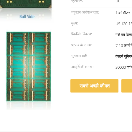
प्रमाणन:
UL
न्यूनतम आदेश मात्रा:
1 वर्ग मीटर
मूल्य:
US 120-1
पैकेजिंग विवरण:
गत्ते का डिब
प्रसव के समय:
7-10 कार्य 
भुगतान शर्तें:
वेस्टर्न यून
आपूर्ति की क्षमता:
30000 वर्ग 
सबसे अच्छी कीमत