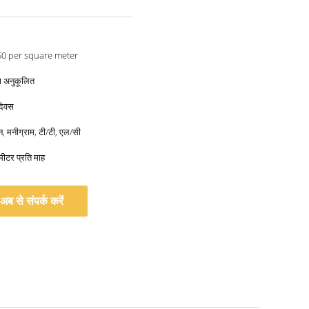
50 per square meter
्बा अनुकूलित
दिवस
ियन, मनीग्राम, टी/टी, एल/सी
मीटर प्रति माह
अब से संपर्क करें