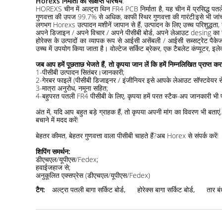
Horexs निर्माता का संक्षिप्त परिचय
:
HOREXS चीन में अल्ट्रा थिन FR4 PCB निर्माता है, यह चीन में प्रसिद्ध पतले
गुणवत्ता की उपज 99.7% से अधिक, काफी स्थिर गुणवत्ता की गारंटी!इसे भी जां
लगभग Horexs उत्पादन मशीनें जापान से हैं, उत्पादन के लिए उच्च परिशुद्धता, य
अपने डिजाइन / अपने विचार / अपने पीसीबी बोर्ड, अपने लेआउट desing का उत्
होरेक्स के उत्पादों का व्यापक रूप से आईसी असेंबली / आईसी सब्सट्रेट पैके
उच्च में उपयोग किया जाता है। वोल्टेज सर्किट ब्रेकर, एक टैबलेट कंप्यूटर, 
जब आप हमें पूछताछ भेजते हैं, तो कृपया जान लें कि हमें निम्नलिखित प्राप्त कर
1-पीसीबी उत्पादन सितंबर।जानकारी;
2-गेरबर फाइलें (पीसीबी डिजाइनर / इंजीनियर इसे आपके लेआउट सॉफ्टवेयर से नि
3-मात्रा अनुरोध, नमूना सहित;
4-बहुपरत पतली FR4 पीसीबी के लिए, कृपया हमें परत स्टैक-अप जानकारी भी प्
अंत में, यदि आप बहुत बड़े ग्राहक हैं, तो कृपया अपनी मांग का विवरण भ
बचाने में मदद करें!
बेहतर कीमत, बेहतर गुणवत्ता वाला पीसीबी चाहते हैं?अब Horex से संपर्क करें!
शिपिंग समर्थन:
डीएचएल/यूपीएस/Fedex;
हवाईजहाज से;
अनुकूलित एक्सप्रेस (डीएचएल/यूपीएस/Fedex)
टैग:
अल्ट्रा पतली बागा सर्किट बोर्ड
,
होरेक्स बागा सर्किट बोर्ड
,
तार बं