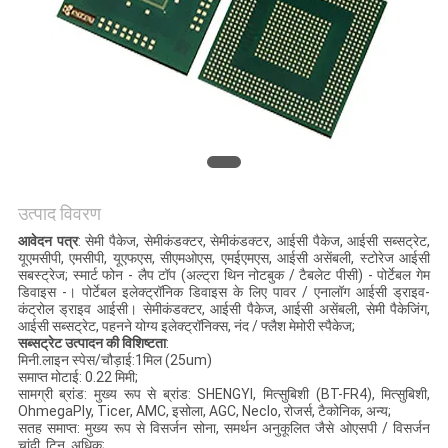
साइटमैप
PRIVACY
POLICY
उत्पाद विवरण
आवेदन पत्र
: सेमी पैकेज, सेमीकंडक्टर, सेमीकंडक्टर, आईसी पैकेज, आईसी सब्सट्रेट,
यूएमसीपी, एमसीपी, यूएफएस, सीएमओएस, एमईएमएस, आईसी असेंबली, स्टोरेज आईसी
सबस्ट्रेज; स्मार्ट फोन - लैप टॉप (अल्ट्रा थिन नोटबुक / टैबलेट पीसी) - पोर्टेबल गेम
डिवाइस -। पोर्टेबल इलेक्ट्रॉनिक डिवाइस के लिए पावर / एनालॉग आईसी ड्राइव-
कंट्रोल ड्राइव आईसी। सेमीकंडक्टर, आईसी पैकेज, आईसी असेंबली, सेमी पैकेजिंग,
आईसी सब्सट्रेट, पहनने योग्य इलेक्ट्रॉनिक्स, नंद / फ्लैश मेमोरी स्पैकेज;
सब्सट्रेट उत्पादन की विशिष्टता
:
मिनी.लाइन स्पेस/चौड़ाई:1मिल (25um)
समाप्त मोटाई: 0.22 मिमी;
सामग्री ब्रांड: मुख्य रूप से ब्रांड: SHENGYI, मित्सुबिशी (BT-FR4), मित्सुबिशी,
OhmegaPly, Ticer, AMC, इसोला, AGC, Neclo, रोजर्स, टैकोनिक, अन्य;
सतह समाप्त: मुख्य रूप से विसर्जन सोना, समर्थन अनुकूलित जैसे ओएसपी / विसर्जन
चांदी, टिन, अधिक;