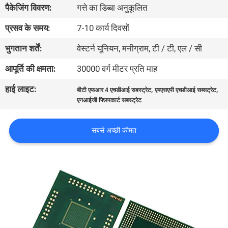
पैकेजिंग विवरण:
गत्ते का डिब्बा अनुकूलित
गुणवत्ता
नियंत्रण
प्रसव के समय:
7-10 कार्य दिवसों
भुगतान शर्तें:
वेस्टर्न यूनियन, मनीग्राम, टी / टी, एल / सी
संपर्क
आपूर्ति की क्षमता:
30000 वर्ग मीटर प्रति माह
करें
हाई लाइट:
,
,
बीटी एफआर 4 एचडीआई सबस्ट्रेट
एमएसएपी एचडीआई सब्सट्रेट
एनआईजी फ्लिपकार्ट सबस्ट्रेट
समाचार
सबसे अच्छी कीमत
एक
उद्धरण
की
विनती
करे