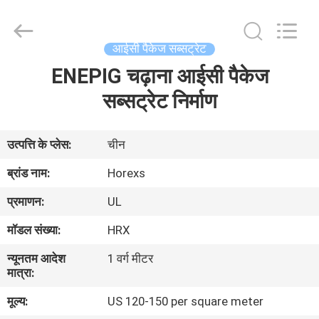
HongRuiXing
(Hubei)
Electronics
Co.,Ltd..
All
आईसी पैकेज सब्सट्रेट
Rights
Reserved.
ENEPIG चढ़ाना आईसी पैकेज
घर
सब्सट्रेट निर्माण
उत्पादों
उत्पत्ति के प्लेस:
चीन
हमारे
ब्रांड नाम:
Horexs
बारे
प्रमाणन:
UL
में
मॉडल संख्या:
HRX
न्यूनतम आदेश
1 वर्ग मीटर
कारखाना
मात्रा:
भ्रमण
मूल्य:
US 120-150 per square meter