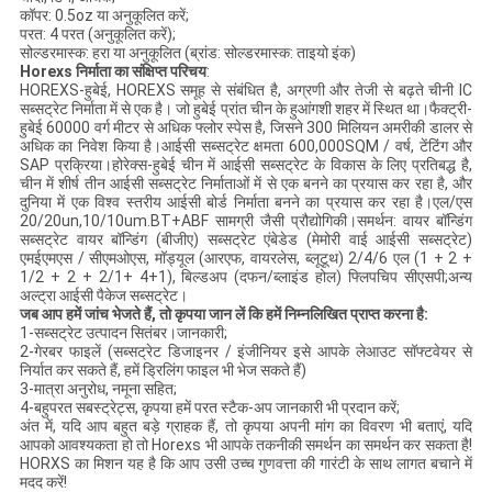
कॉपर: 0.5oz या अनुकूलित करें;
परत: 4 परत (अनुकूलित करें);
सोल्डरमास्क: हरा या अनुकूलित (ब्रांड: सोल्डरमास्क: ताइयो इंक)
Horexs निर्माता का संक्षिप्त परिचय
:
HOREXS-हुबेई, HOREXS समूह से संबंधित है, अग्रणी और तेजी से बढ़ते चीनी IC
सब्सट्रेट निर्माता में से एक है। जो हुबेई प्रांत चीन के हुआंगशी शहर में स्थित था।फैक्ट्री-
हुबेई 60000 वर्ग मीटर से अधिक फ्लोर स्पेस है, जिसने 300 मिलियन अमरीकी डालर से
अधिक का निवेश किया है।आईसी सब्सट्रेट क्षमता 600,000SQM / वर्ष, टेंटिंग और
SAP प्रक्रिया।होरेक्स-हुबेई चीन में आईसी सब्सट्रेट के विकास के लिए प्रतिबद्ध है,
चीन में शीर्ष तीन आईसी सब्सट्रेट निर्माताओं में से एक बनने का प्रयास कर रहा है, और
दुनिया में एक विश्व स्तरीय आईसी बोर्ड निर्माता बनने का प्रयास कर रहा है।एल/एस
20/20un,10/10um.BT+ABF सामग्री जैसी प्रौद्योगिकी।समर्थन: वायर बॉन्डिंग
सब्सट्रेट वायर बॉन्डिंग (बीजीए) सब्सट्रेट एंबेडेड (मेमोरी वाई आईसी सब्सट्रेट)
एमईएमएस / सीएमओएस, मॉड्यूल (आरएफ, वायरलेस, ब्लूटूथ) 2/4/6 एल (1 + 2 +
1/2 + 2 + 2/1+ 4+1), बिल्डअप (दफन/ब्लाइंड होल) फ्लिपचिप सीएसपी;अन्य
अल्ट्रा आईसी पैकेज सब्सट्रेट।
जब आप हमें जांच भेजते हैं, तो कृपया जान लें कि हमें निम्नलिखित प्राप्त करना है:
1-सब्सट्रेट उत्पादन सितंबर।जानकारी;
2-गेरबर फाइलें (सब्सट्रेट डिजाइनर / इंजीनियर इसे आपके लेआउट सॉफ्टवेयर से
निर्यात कर सकते हैं, हमें ड्रिलिंग फाइल भी भेज सकते हैं)
3-मात्रा अनुरोध, नमूना सहित;
4-बहुपरत सबस्ट्रेट्स, कृपया हमें परत स्टैक-अप जानकारी भी प्रदान करें;
अंत में, यदि आप बहुत बड़े ग्राहक हैं, तो कृपया अपनी मांग का विवरण भी बताएं, यदि
आपको आवश्यकता हो तो Horexs भी आपके तकनीकी समर्थन का समर्थन कर सकता है!
HORXS का मिशन यह है कि आप उसी उच्च गुणवत्ता की गारंटी के साथ लागत बचाने में
मदद करें!