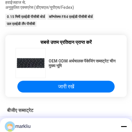
हवाईजहाज से;
अनुकूलित एक्सप्रेस (डीएचएल/यूपीएस/Fedex)
0.15 मिमी एलईडी पीसीबी बोर्ड
कॉम्प्लेक्स FR4 एलईडी पीसीबी बोर्ड
उल एलईडी लैंप पीसीबी
सबसे उत्तम प्रतिदान प्राप्त करें
OEM ODM अर्धचालक पैकेजिंग सब्सट्रेट चीन
मुख्य भूमि
जारी रखें
बीजीए सब्सट्रेट
आरएफ/एमएमवेव मॉड्यूल सब्सट्रेट का निर्माण
markliu