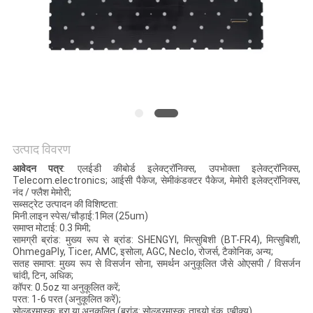
साइटमैप
PRIVACY
POLICY
उत्पाद विवरण
आवेदन पत्र
: एलईडी कीबोर्ड इलेक्ट्रॉनिक्स, उपभोक्ता इलेक्ट्रॉनिक्स,
Telecom.electronics; आईसी पैकेज, सेमीकंडक्टर पैकेज, मेमोरी इलेक्ट्रॉनिक्स,
नंद / फ्लैश मेमोरी;
सब्सट्रेट उत्पादन की विशिष्टता:
मिनी.लाइन स्पेस/चौड़ाई:1मिल (25um)
समाप्त मोटाई: 0.3 मिमी;
सामग्री ब्रांड: मुख्य रूप से ब्रांड: SHENGYI, मित्सुबिशी (BT-FR4), मित्सुबिशी,
OhmegaPly, Ticer, AMC, इसोला, AGC, Neclo, रोजर्स, टैकोनिक, अन्य;
सतह समाप्त: मुख्य रूप से विसर्जन सोना, समर्थन अनुकूलित जैसे ओएसपी / विसर्जन
चांदी, टिन, अधिक;
कॉपर: 0.5oz या अनुकूलित करें;
परत: 1-6 परत (अनुकूलित करें);
सोल्डरमास्क: हरा या अनुकूलित (ब्रांड: सोल्डरमास्क: ताइयो इंक, एबीक्यू)