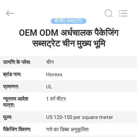
HongRuiXing
(Hubei)
Electronics
Co.,Ltd..
All
बीजीए सब्सट्रेट
Rights
Reserved.
OEM ODM अर्धचालक पैकेजिंग
घर
सब्सट्रेट चीन मुख्य भूमि
उत्पादों
उत्पत्ति के प्लेस:
चीन
हमारे
ब्रांड नाम:
Horexs
बारे
प्रमाणन:
UL
में
न्यूनतम आदेश
1 वर्ग मीटर
मात्रा:
कारखाना
मूल्य:
US 120-150 per square meter
भ्रमण
पैकेजिंग विवरण:
गत्ते का डिब्बा अनुकूलित