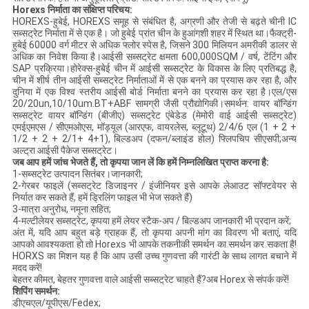
Horexs निर्माता का संक्षिप्त परिचय:
HOREXS-हुबेई, HOREXS समूह से संबंधित है, अग्रणी और तेजी से बढ़ते चीनी IC
सब्सट्रेट निर्माता में से एक है। जो हुबेई प्रांत चीन के हुआंगशी शहर में स्थित था।फैक्ट्री-
हुबेई 60000 वर्ग मीटर से अधिक फ्लोर स्पेस है, जिसने 300 मिलियन अमरीकी डालर से
अधिक का निवेश किया है।आईसी सब्सट्रेट क्षमता 600,000SQM / वर्ष, टेंटिंग और
SAP प्रक्रिया।होरेक्स-हुबेई चीन में आईसी सब्सट्रेट के विकास के लिए प्रतिबद्ध है,
चीन में शीर्ष तीन आईसी सब्सट्रेट निर्माताओं में से एक बनने का प्रयास कर रहा है, और
दुनिया में एक विश्व स्तरीय आईसी बोर्ड निर्माता बनने का प्रयास कर रहा है।एल/एस
20/20un,10/10um.BT+ABF सामग्री जैसी प्रौद्योगिकी।समर्थन: वायर बॉन्डिंग
सब्सट्रेट वायर बॉन्डिंग (बीजीए) सब्सट्रेट एंबेडेड (मेमोरी वाई आईसी सब्सट्रेट)
एमईएमएस / सीएमओएस, मॉड्यूल (आरएफ, वायरलेस, ब्लूटूथ) 2/4/6 एल (1 + 2 +
1/2 + 2 + 2/1+ 4+1), बिल्डअप (दफन/ब्लाइंड होल) फ्लिपचिप सीएसपी;अन्य
अल्ट्रा आईसी पैकेज सब्सट्रेट।
जब आप हमें जांच भेजते हैं, तो कृपया जान लें कि हमें निम्नलिखित प्राप्त करना है:
1-सब्सट्रेट उत्पादन सितंबर।जानकारी;
2-गेरबर फाइलें (सब्सट्रेट डिजाइनर / इंजीनियर इसे आपके लेआउट सॉफ्टवेयर से
निर्यात कर सकते हैं, हमें ड्रिलिंग फाइल भी भेज सकते हैं)
3-मात्रा अनुरोध, नमूना सहित;
4-मल्टीलेयर सब्सट्रेट, कृपया हमें लेयर स्टैक-अप / बिल्डअप जानकारी भी प्रदान करें;
अंत में, यदि आप बहुत बड़े ग्राहक हैं, तो कृपया अपनी मांग का विवरण भी बताएं, यदि
आपको आवश्यकता हो तो Horexs भी आपके तकनीकी समर्थन का समर्थन कर सकता है!
HORXS का मिशन यह है कि आप उसी उच्च गुणवत्ता की गारंटी के साथ लागत बचाने में
मदद करें!
बेहतर कीमत, बेहतर गुणवत्ता वाले आईसी सब्सट्रेट चाहते हैं?अब Horex से संपर्क करें!
शिपिंग समर्थन:
डीएचएल/यूपीएस/Fedex;