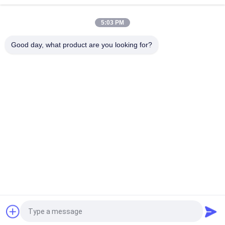
माइक्रोइलेक्ट्रॉनिक पैकेज सब्सट्रेट निर्माण
5:03 PM
0.2 मिमी मोटाई अर्धचालक विधानसभा सब्सट्रेट माइक्रोइलेक्ट्रॉनिक पैकेजिंग
सब्सट्रेट:
Good day, what product are you looking for?
लोकप्रिय श्रेणियां
सभी
बीजीए सब्सट्रेट
आईसी पैकेज सब्सट्रेट
घूंट पैकेज सब्सट्रेट
FCCSP पैकेज सब्सट्रेट
सेंसर सब्सट्रेट
आरएफ मॉड्यूल सब्सट्रेट
मेमोरी सब्सट्रेट
एमईएमएस सब्सट्रेट
एक बोली का अनुरोध