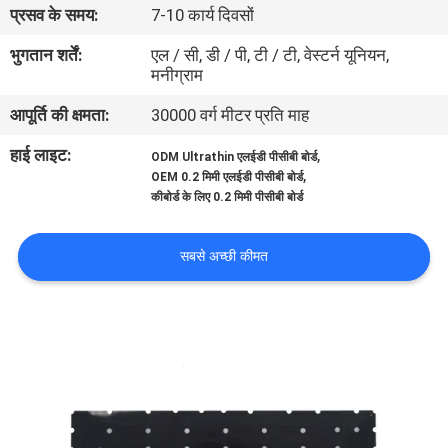
प्रसव के समय:
7-10 कार्य दिवसों
गुणवत्ता
नियंत्रण
भुगतान शर्तें:
एल / सी, डी / पी, टी / टी, वेस्टर्न यूनियन,
मनीग्राम
आपूर्ति की क्षमता:
30000 वर्ग मीटर प्रति माह
संपर्क
करें
हाई लाइट:
,
ODM Ultrathin एलईडी पीसीबी बोर्ड
,
OEM 0.2 मिमी एलईडी पीसीबी बोर्ड
कीबोर्ड के लिए 0.2 मिमी पीसीबी बोर्ड
समाचार
सबसे अच्छी कीमत
एक
उद्धरण
की
विनती
करे