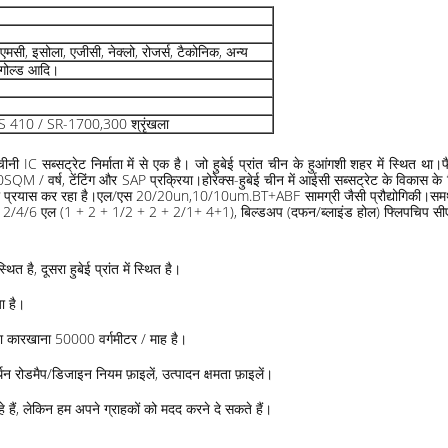
 एएमसी, इसोला, एजीसी, नेक्लो, रोजर्स, टैकोनिक, अन्य
गोल्ड आदि।
US 410 / SR-1700,300 श्रृंखला
IC सब्सट्रेट निर्माता में से एक है। जो हुबेई प्रांत चीन के हुआंगशी शहर में स्थित था।
वर्ष, टेंटिंग और SAP प्रक्रिया।होरेक्स-हुबेई चीन में आईसी सब्सट्रेट के विकास के लिए प्
 का प्रयास कर रहा है।एल/एस 20/20un,10/10um.BT+ABF सामग्री जैसी प्रौद्योगिकी।समर्थन: वा
) 2/4/6 एल (1 + 2 + 1/2 + 2 + 2/1+ 4+1), बिल्डअप (दफन/ब्लाइंड होल) फ्लिपचिप सीएस
त है, दूसरा हुबेई प्रांत में स्थित है।
ा है।
 नया कारखाना 50000 वर्गमीटर / माह है।
डमैप/डिजाइन नियम फ़ाइलें, उत्पादन क्षमता फ़ाइलें।
े हैं, लेकिन हम अपने ग्राहकों को मदद करने दे सकते हैं।