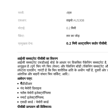
परतों:
4एल
एसआर:
ताइयो AUS308
मोटाई:
0.2 मिमी
पैकेट:
तार का जोड़
0.2 मिमी अल्ट्राथिन कठोर पीसीबी
प्रमुखता देना:
,
आईसी सब्सट्रेट पीसीबी का विवरण
आईसी सब्सट्रेट एचडीआई बोर्ड के आधार पर विकसित पैकेजिंग सब्सट्रेट है, ज
अनुकूल है।पूर्ण चिप नंगे चिप (वेफर) और पैकेजिंग बॉडी (पैकेजिंग सब्सट्रेट 
लंपटता प्रदर्शन, गारंटी है कि चिप शारीरिक क्षति के अधीन नहीं है, दूसरी ओर ऊ
आंतरिक और बाहरी संचार चिप सर्किट, आदि।
आवेदन पत्र:
मैं
डीडीआर
नंद मेमोरी डिवाइस
फ्लैश मेमोरी इलेक्ट्रॉनिक्स
स्मार्ट इलेक्ट्रॉनिक्स;
एसडी कार्ड / मेमोरी कार्ड
पीसीबी उत्पादन की विशिष्टता
: