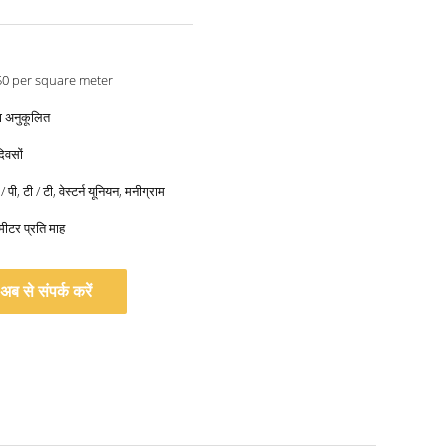
US 120-150 per square meter
्बा अनुकूलित
िवसों
 पी, टी / टी, वेस्टर्न यूनियन, मनीग्राम
मीटर प्रति माह
अब से संपर्क करें