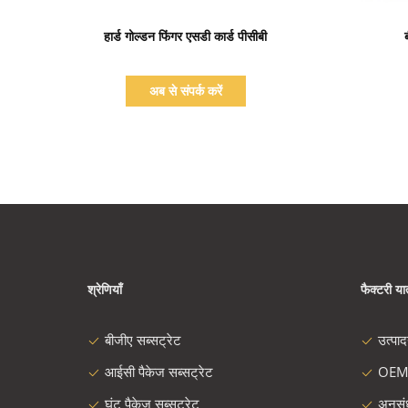
प्रदर्शन का विवरण
हार्ड गोल्डन फिंगर एसडी कार्ड पीसीबी
अब से संपर्क करें
श्रेणियाँ
फैक्टरी यात
बीजीए सब्सट्रेट
उत्पा
आईसी पैकेज सब्सट्रेट
OEM
घूंट पैकेज सब्सट्रेट
अनुस