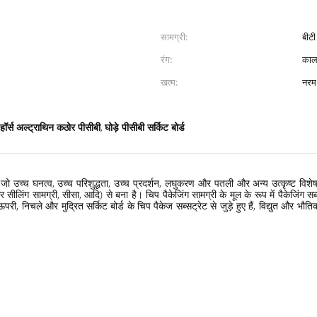
सामग्री:
बीटी
रंग:
काल
खत्म:
नरम
हॉर्स अल्ट्राथिन कठोर पीसीबी
घोड़े पीसीबी सर्किट बोर्ड
,
ो उच्च घनत्व, उच्च परिशुद्धता, उच्च प्रदर्शन, लघुकरण और पतली और अन्य उत्कृष्ट विशेषता
और सीलिंग सामग्री, सीसा, आदि) से बना है। चिप पैकेजिंग सामग्री के मूल के रूप में पैकेजिंग 
परी, निचले और मुद्रित सर्किट बोर्ड के चिप पैकेज सब्सट्रेट से जुड़े हुए हैं, विद्युत और भौ