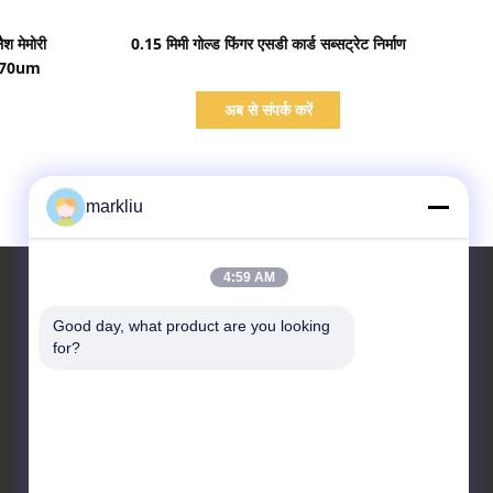
प्रदर्शन का विवरण
ैश मेमोरी
0.15 मिमी गोल्ड फिंगर एसडी कार्ड सब्सट्रेट निर्माण
री 70um
अब से संपर्क करें
markliu
4:59 AM
Good day, what product are you looking 
for?
हमसे संपर्क करें
HongRuiXing (Hubei)
Electronics Co.,Ltd.
बोलुओ काउंटी यंगचुन शहर
तंगजियाओ गांव