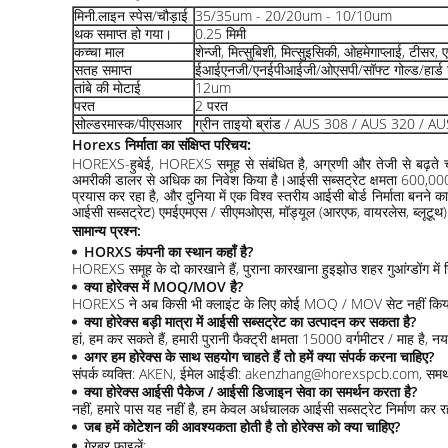
मिनी.लाइन स्पेस/चौड़ाई
35/35um - 20/20um - 10/10um
थक समाप्त हो गया।
0.25 मिमी
कच्चा माल
शेन्जी, मित्सुबिशी, मित्सुइसिकी, ओहमेगाप्लाई, टीसर,
सतह समाप्त
ईआईएनजी/एनईपीआईजी/ओएसपी/सॉफ्ट गोल्ड/हार्ड 
तांबे की मोटाई
12um
परत
2 परत
सोल्डरमास्क/पीएसआर
ग्रीन ताइयो ब्रांड / AUS 308 / AUS 320 / A
Horexs निर्माता का संक्षिप्त परिचय
:
HOREXS-हुबेई, HOREXS समूह से संबंधित है, अग्रणी और तेजी से बढ़ते चीनी 
अमरीकी डालर से अधिक का निवेश किया है।आईसी सब्सट्रेट क्षमता 600,000SQM / 
प्रयास कर रहा है, और दुनिया में एक विश्व स्तरीय आईसी बोर्ड निर्माता बनने
आईसी सब्सट्रेट) एमईएमएस / सीएमओएस, मॉड्यूल (आरएफ, वायरलेस, ब्लूटूथ
सामान्य प्रश्न:
HORXS कंपनी का स्थान कहाँ है?
HOREXS समूह के दो कारखाने हैं, पुराना कारखाना हुइझोउ शहर गुआंग्डोंग में स्थि
क्या होरेक्स में MOQ/MOV है?
HOREXS ने अब किसी भी क्लाइंट के लिए कोई MOQ / MOV सेट नहीं किय
क्या होरेक्स बड़ी मात्रा में आईसी सब्सट्रेट का उत्पादन कर सकता है?
हां, हम कर सकते हैं, हमारी पुरानी फैक्ट्री क्षमता 15000 वर्गमीटर / माह है,
अगर हम होरेक्स के साथ सहयोग चाहते हैं तो हमें क्या संपर्क करना चाहिए?
संपर्क व्यक्ति: AKEN, ईमेल आईडी: akenzhang@horexspcb.com, समर्थन रो
क्या होरेक्स आईसी पैकेज / आईसी डिजाइन सेवा का समर्थन करता है?
नहीं, हमारे पास यह नहीं है, हम केवल अर्धचालक आईसी सब्सट्रेट निर्माण कर रह
जब हमें कोटेशन की आवश्यकता होती है तो होरेक्स को क्या चाहिए?
गेरबर फाइलें;