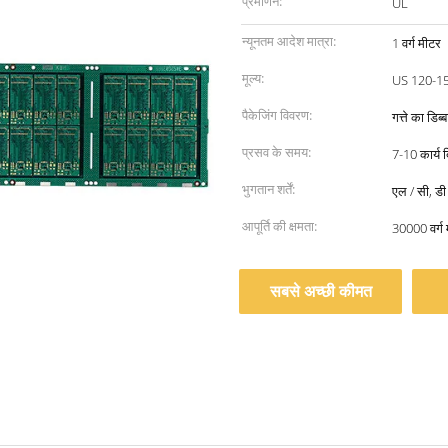
प्रमाणन:
UL
न्यूनतम आदेश मात्रा:
1 वर्ग मीटर
मूल्य:
पैकेजिंग विवरण:
गत्ते का डिब
प्रसव के समय:
7-10 कार्य द
भुगतान शर्तें:
एल / सी, डी /
आपूर्ति की क्षमता:
30000 वर्ग 
सबसे अच्छी कीमत