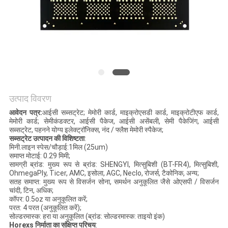
साइटमैप
PRIVACY
POLICY
उत्पाद विवरण
आवेदन पत्र:
आईसी सब्सट्रेट; मेमोरी कार्ड, माइक्रोएसडी कार्ड, माइक्रोटीएफ कार्ड,
मेमोरी कार्ड; सेमीकंडक्टर, आईसी पैकेज, आईसी असेंबली, सेमी पैकेजिंग, आईसी
सब्सट्रेट, पहनने योग्य इलेक्ट्रॉनिक्स, नंद / फ्लैश मेमोरी स्पैकेज;
सब्सट्रेट उत्पादन की विशिष्टता
:
मिनी.लाइन स्पेस/चौड़ाई:1मिल (25um)
समाप्त मोटाई: 0.29 मिमी;
सामग्री ब्रांड: मुख्य रूप से ब्रांड: SHENGYI, मित्सुबिशी (BT-FR4), मित्सुबिशी,
OhmegaPly, Ticer, AMC, इसोला, AGC, Neclo, रोजर्स, टैकोनिक, अन्य;
सतह समाप्त: मुख्य रूप से विसर्जन सोना, समर्थन अनुकूलित जैसे ओएसपी / विसर्जन
चांदी, टिन, अधिक;
कॉपर: 0.5oz या अनुकूलित करें;
परत: 4 परत (अनुकूलित करें);
सोल्डरमास्क: हरा या अनुकूलित (ब्रांड: सोल्डरमास्क: ताइयो इंक)
Horexs निर्माता का संक्षिप्त परिचय
: