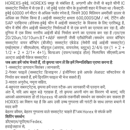
HOREXS-हुबेई, HOREXS समूह से संबंधित है, अग्रणी और तेजी से बढ़ते चीनी IC
सब्सट्रेट निर्माता में से एक है। जो हुबेई प्रांत चीन के हुआंगशी शहर में स्थित था।फैक्ट्री-
हुबेई 60000 वर्ग मीटर से अधिक फ्लोर स्पेस है, जिसने 300 मिलियन अमरीकी डालर से
अधिक का निवेश किया है।आईसी सब्सट्रेट क्षमता 600,000SQM / वर्ष, टेंटिंग और
SAP प्रक्रिया।होरेक्स-हुबेई चीन में आईसी सब्सट्रेट के विकास के लिए प्रतिबद्ध है,
चीन में शीर्ष तीन आईसी सब्सट्रेट निर्माताओं में से एक बनने का प्रयास कर रहा है, और
दुनिया में एक विश्व स्तरीय आईसी बोर्ड निर्माता बनने का प्रयास कर रहा है।एल/एस
20/20un,10/10um.BT+ABF सामग्री जैसी प्रौद्योगिकी।समर्थन: वायर बॉन्डिंग
सब्सट्रेट वायर बॉन्डिंग (बीजीए) सब्सट्रेट एंबेडेड (मेमोरी वाई आईसी सब्सट्रेट)
एमईएमएस / सीएमओएस, मॉड्यूल (आरएफ, वायरलेस, ब्लूटूथ) 2/4/6 एल (1 + 2 +
1/2 + 2 + 2/1+ 4+1), बिल्डअप (दफन/ब्लाइंड होल) फ्लिपचिप सीएसपी;अन्य
अल्ट्रा आईसी पैकेज सब्सट्रेट।
जब आप हमें जांच भेजते हैं, तो कृपया जान लें कि हमें निम्नलिखित प्राप्त करना है:
1-सब्सट्रेट उत्पादन सितंबर।जानकारी;
2-गेरबर फाइलें (सब्सट्रेट डिजाइनर / इंजीनियर इसे आपके लेआउट सॉफ्टवेयर से
निर्यात कर सकते हैं, हमें ड्रिलिंग फाइल भी भेज सकते हैं)
3-मात्रा अनुरोध, नमूना सहित;
4-बहुपरत सबस्ट्रेट्स, कृपया हमें परत स्टैक-अप जानकारी भी प्रदान करें;
अंत में, यदि आप बहुत बड़े ग्राहक हैं, तो कृपया अपनी मांग का विवरण भी बताएं, यदि
आपको आवश्यकता हो तो Horexs भी आपके तकनीकी समर्थन का समर्थन कर सकता है!
HORXS का मिशन यह है कि आप उसी उच्च गुणवत्ता की गारंटी के साथ लागत बचाने में
मदद करें!
बेहतर कीमत, बेहतर गुणवत्ता वाले सब्सट्रेट चाहते हैं?अब Horex से संपर्क करें!
शिपिंग समर्थन:
डीएचएल/यूपीएस/Fedex;
हवाईजहाज से;