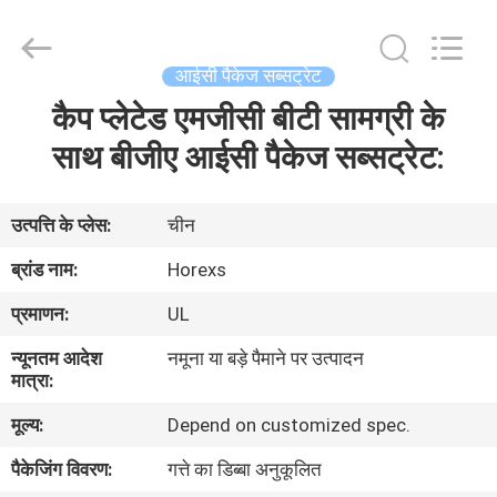
HongRuiXing
(Hubei)
Electronics
Co.,Ltd..
All
आईसी पैकेज सब्सट्रेट
Rights
Reserved.
कैप प्लेटेड एमजीसी बीटी सामग्री के
घर
साथ बीजीए आईसी पैकेज सब्सट्रेट:
उत्पादों
उत्पत्ति के प्लेस:
चीन
हमारे
ब्रांड नाम:
Horexs
बारे
प्रमाणन:
UL
में
न्यूनतम आदेश
नमूना या बड़े पैमाने पर उत्पादन
मात्रा:
कारखाना
मूल्य:
Depend on customized spec.
भ्रमण
पैकेजिंग विवरण:
गत्ते का डिब्बा अनुकूलित