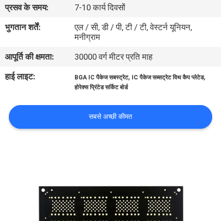
प्रसव के समय:
7-10 कार्य दिवसों
गुणवत्ता
नियंत्रण
भुगतान शर्तें:
एल / सी, डी / पी, टी / टी, वेस्टर्न यूनियन,
मनीग्राम
आपूर्ति की क्षमता:
30000 वर्ग मीटर प्रति माह
संपर्क
करें
हाई लाइट:
,
,
BGA IC पैकेज सबस्ट्रेट
IC पैकेज सब्सट्रेट विथ कैप प्लेटेड
होरेक्स प्रिंटेड सर्किट बोर्ड
समाचार
सबसे अच्छी कीमत
एक
उद्धरण
की
विनती
करे