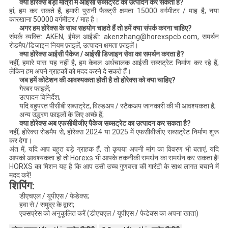
क्या होरेक्स बड़ी मात्रा में आईसी सब्सट्रेट का उत्पादन कर सकता है?
हां, हम कर सकते हैं, हमारी पुरानी फैक्ट्री क्षमता 15000 वर्गमीटर / माह है, नया
कारखाना 50000 वर्गमीटर / माह है।
अगर हम होरेक्स के साथ सहयोग चाहते हैं तो हमें क्या संपर्क करना चाहिए?
संपर्क व्यक्ति: AKEN, ईमेल आईडी: akenzhang@horexspcb.com, समर्थन
रोडमैप/डिजाइन नियम फ़ाइलें, उत्पादन क्षमता फ़ाइलें।
क्या होरेक्स आईसी पैकेज / आईसी डिजाइन सेवा का समर्थन करता है?
नहीं, हमारे पास यह नहीं है, हम केवल अर्धचालक आईसी सब्सट्रेट निर्माण कर रहे हैं,
लेकिन हम अपने ग्राहकों को मदद करने दे सकते हैं।
जब हमें कोटेशन की आवश्यकता होती है तो होरेक्स को क्या चाहिए?
गेरबर फाइलें;
उत्पादन विनिर्देश;
यदि बहुपरत पीसीबी सब्सट्रेट, बिल्डअप / स्टैकअप जानकारी की भी आवश्यकता है;
अन्य उद्धरण फ़ाइलों के लिए अच्छे हैं;
क्या होरेक्स अब एफसीबीजीए पैकेज सब्सट्रेट का उत्पादन कर सकता है?
नहीं, होरेक्स रोडमैप से, होरेक्स 2024 या 2025 में एफसीबीजीए सब्सट्रेट निर्माण शुरू
कर देगा।
अंत में, यदि आप बहुत बड़े ग्राहक हैं, तो कृपया अपनी मांग का विवरण भी बताएं, यदि
आपको आवश्यकता हो तो Horexs भी आपके तकनीकी समर्थन का समर्थन कर सकता है!
HORXS का मिशन यह है कि आप उसी उच्च गुणवत्ता की गारंटी के साथ लागत बचाने में
मदद करें!
शिपिंग:
डीएचएल / यूपीएस / फेडेक्स;
हवा से / समुद्र के द्वारा;
एक्सप्रेस को अनुकूलित करें (डीएचएल / यूपीएस / फेडेक्स का अपना खाता)