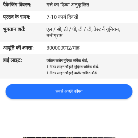
पैकेजिंग विवरण:
गत्ते का डिब्बा अनुकूलित
गुणवत्ता
नियंत्रण
प्रसव के समय:
7-10 कार्य दिवसों
भुगतान शर्तें:
एल / सी, डी / पी, टी / टी, वेस्टर्न यूनियन,
मनीग्राम
संपर्क
करें
आपूर्ति की क्षमता:
300000एम2/माह
हाई लाइट:
,
जटिल कठोर मुद्रित सर्किट बोर्ड
,
समाचार
1 मीटर लाइन चौड़ाई मुद्रित सर्किट बोर्ड
1 मीटर लाइन चौड़ाई कठोर सर्किट बोर्ड
एक
सबसे अच्छी कीमत
उद्धरण
की
विनती
करे