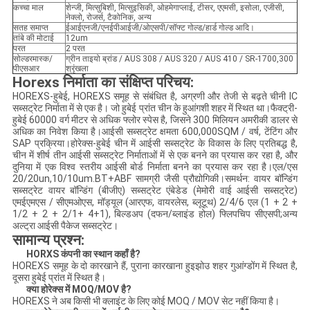
कच्चा माल
शेन्जी, मित्सुबिशी, मित्सुइसिकी, ओहमेगाप्लाई, टीसर, एएमसी, इसोला, एजीसी,
नेक्लो, रोजर्स, टैकोनिक, अन्य
सतह समाप्त
ईआईएनजी/एनईपीआईजी/ओएसपी/सॉफ्ट गोल्ड/हार्ड गोल्ड आदि।
तांबे की मोटाई
12um
परत
2 परत
सोल्डरमास्क/
ग्रीन ताइयो ब्रांड / AUS 308 / AUS 320 / AUS 410 / SR-1700,300
पीएसआर
श्रृंखला
Horexs निर्माता का संक्षिप्त परिचय
:
HOREXS-हुबेई, HOREXS समूह से संबंधित है, अग्रणी और तेजी से बढ़ते चीनी IC
सब्सट्रेट निर्माता में से एक है। जो हुबेई प्रांत चीन के हुआंगशी शहर में स्थित था।फैक्ट्री-
हुबेई 60000 वर्ग मीटर से अधिक फ्लोर स्पेस है, जिसने 300 मिलियन अमरीकी डालर से
अधिक का निवेश किया है।आईसी सब्सट्रेट क्षमता 600,000SQM / वर्ष, टेंटिंग और
SAP प्रक्रिया।होरेक्स-हुबेई चीन में आईसी सब्सट्रेट के विकास के लिए प्रतिबद्ध है,
चीन में शीर्ष तीन आईसी सब्सट्रेट निर्माताओं में से एक बनने का प्रयास कर रहा है, और
दुनिया में एक विश्व स्तरीय आईसी बोर्ड निर्माता बनने का प्रयास कर रहा है।एल/एस
20/20un,10/10um.BT+ABF सामग्री जैसी प्रौद्योगिकी।समर्थन: वायर बॉन्डिंग
सब्सट्रेट वायर बॉन्डिंग (बीजीए) सब्सट्रेट एंबेडेड (मेमोरी वाई आईसी सब्सट्रेट)
एमईएमएस / सीएमओएस, मॉड्यूल (आरएफ, वायरलेस, ब्लूटूथ) 2/4/6 एल (1 + 2 +
1/2 + 2 + 2/1+ 4+1), बिल्डअप (दफन/ब्लाइंड होल) फ्लिपचिप सीएसपी;अन्य
अल्ट्रा आईसी पैकेज सब्सट्रेट।
सामान्य प्रश्न:
HORXS कंपनी का स्थान कहाँ है?
HOREXS समूह के दो कारखाने हैं, पुराना कारखाना हुइझोउ शहर गुआंग्डोंग में स्थित है,
दूसरा हुबेई प्रांत में स्थित है।
क्या होरेक्स में MOQ/MOV है?
HOREXS ने अब किसी भी क्लाइंट के लिए कोई MOQ / MOV सेट नहीं किया है।