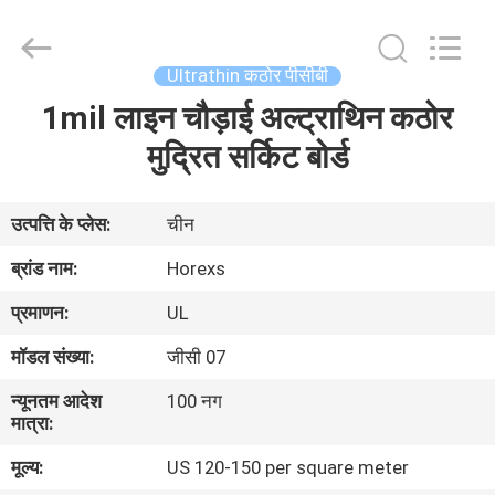
HongRuiXing
(Hubei)
Electronics
Co.,Ltd..
All
Ultrathin कठोर पीसीबी
Rights
Reserved.
1mil लाइन चौड़ाई अल्ट्राथिन कठोर
घर
मुद्रित सर्किट बोर्ड
उत्पादों
उत्पत्ति के प्लेस:
चीन
हमारे
ब्रांड नाम:
Horexs
बारे
प्रमाणन:
UL
में
मॉडल संख्या:
जीसी 07
न्यूनतम आदेश
100 नग
कारखाना
मात्रा:
भ्रमण
मूल्य:
US 120-150 per square meter