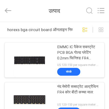
HongRuiXing
(Hubei)
Electronics
उत्पाद
Co.,Ltd..
All
Rights
Reserved.
घर
horexs bga circuit board ऑनलाइन निर्माण
उत्पादों
EMMC IC पैकेज सबस्ट्रेट
PCB BGA गोल्ड प्लेटिंग
हमारे
0.2mm फिनिश्ड FR4
मटीरियल
बारे
US 120-150 per square meter MOQ:1 वर्ग मीटर
संपर्क
में
नंद मेमोरी सब्सट्रेट अल्ट्रैथिन
कारखाना
FR4 कोर बीटी कच्चा माल:
भ्रमण
US 120-150 per square meter MOQ:1 वर्ग मीटर