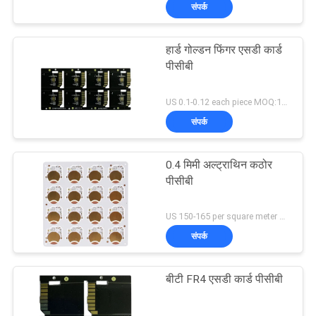
संपर्क
गुणवत्ता
नियंत्रण
हार्ड गोल्डन फिंगर एसडी कार्ड
पीसीबी
संपर्क
US 0.1-0.12 each piece MOQ:1000pieces
करें
संपर्क
समाचार
0.4 मिमी अल्ट्राथिन कठोर
पीसीबी
एक
US 150-165 per square meter MOQ:10 वर्ग मीटर
उद्धरण
संपर्क
की
विनती
बीटी FR4 एसडी कार्ड पीसीबी
करे